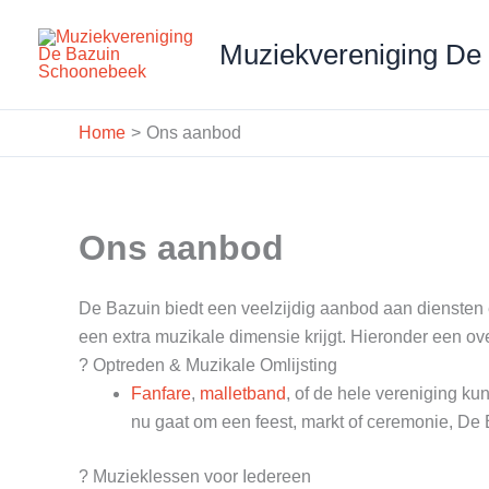
Ga
naar
Muziekvereniging De
de
inhoud
Home
Ons aanbod
Ons aanbod
De Bazuin biedt een veelzijdig aanbod aan diensten 
een extra muzikale dimensie krijgt. Hieronder een ov
? Optreden & Muzikale Omlijsting
Fanfare
,
malletband
, of de hele vereniging k
nu gaat om een feest, markt of ceremonie, De B
? Muzieklessen voor Iedereen