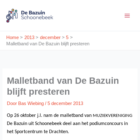
Ga
naar
de
inhoud
Home
2013
december
5
Malletband van De Bazuin blijft presteren
Malletband van De Bazuin
blijft presteren
Door
Bas Wiebing
/
5 december 2013
Op 26 oktober j.l. nam de malletband van
MUZIEKVERENIGING
De Bazuin uit Schoonebeek deel aan het podiumconcours in
het Sportcentrum te Drachten.